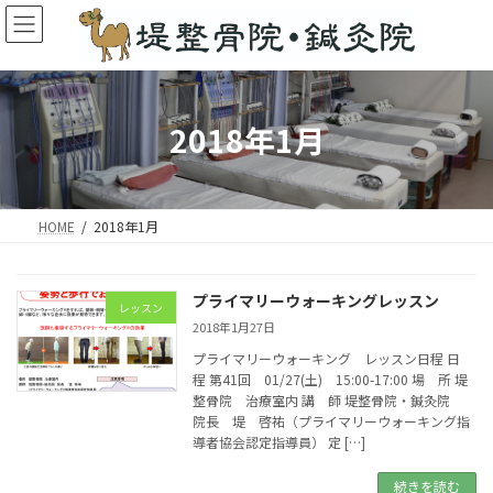
コ
ナ
ン
ビ
テ
ゲ
ン
ー
ツ
シ
へ
ョ
2018年1月
ス
ン
キ
に
ッ
移
プ
動
HOME
2018年1月
プライマリーウォーキングレッスン
レッスン
2018年1月27日
プライマリーウォーキング レッスン日程 日
程 第41回 01/27(土) 15:00-17:00 場 所 堤
整骨院 治療室内 講 師 堤整骨院・鍼灸院
院長 堤 啓祐（プライマリーウォーキング指
導者協会認定指導員） 定 […]
続きを読む