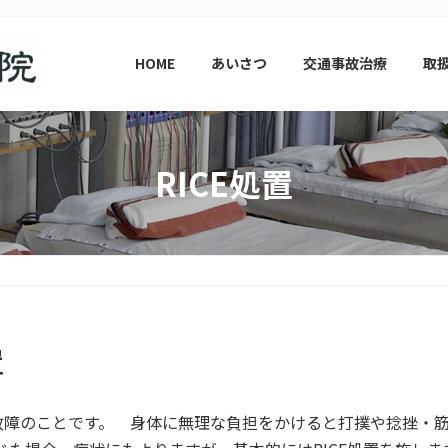
HOME
あいさつ
交通事故治療
取
RICE処置
置
故障のことです。 身体に無理な負担をかけると打撲や捻挫・