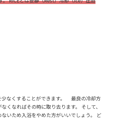
す。 RICEとは安静（Rest）冷却（Ice）圧迫
を少なくすることができます。 最良の冷却方
がなくなればその時に取り去ります。 そして、
めないため入浴をやめた方がいいでしょう。 ど