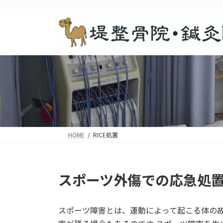
コ
ナ
ン
ビ
テ
ゲ
ン
ー
ツ
シ
へ
ョ
ス
ン
キ
に
ッ
移
プ
動
HOME
RICE処置
スポーツ外傷での応急処
スポーツ障害とは、運動によって起こる体の